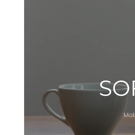
SO
Mob