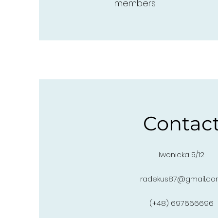
members
Contac
Iwonicka 5/12
radekus87@gmail.c
(+48) 697666696