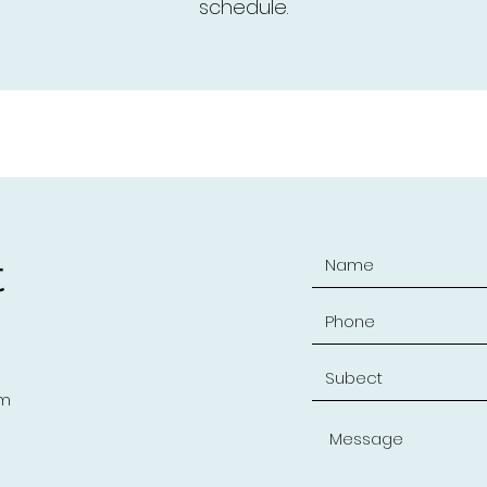
schedule.
t
om