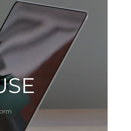
USE
form